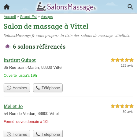
Accueil
>
Grand-Est
>
Vosges
Salon de massage à Vittel
SalonsMassage.fr vous propose la liste des
salons de massage vittellois
.
6 salons référencés
Institut Guinot
5,0 étoiles sur 5
123 avis
86 Rue Saint-Martin, 88800 Vittel
Ouverte jusqu'à 19h
Horaires
Téléphone
Mel et Jo
5,0 étoiles sur 5
30 avis
54 Rue de Verdun, 88800 Vittel
Fermé, ouvre demain à 10h
Horaires
Téléphone