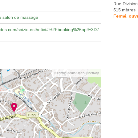
Rue Division
515 mètres
Fermé, ouvr
u salon de massage
des.com/soizic-esthetic/#%2Fbooking%26opi%3D7
© contributeurs OpenStreetMap