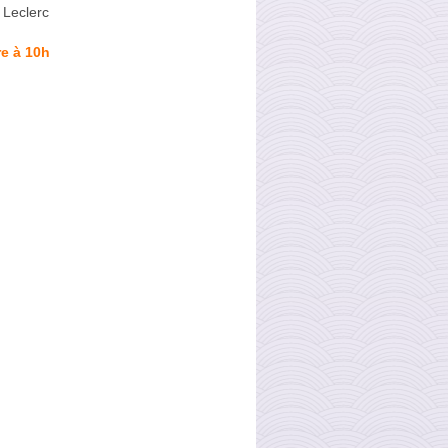
 Leclerc
e à 10h