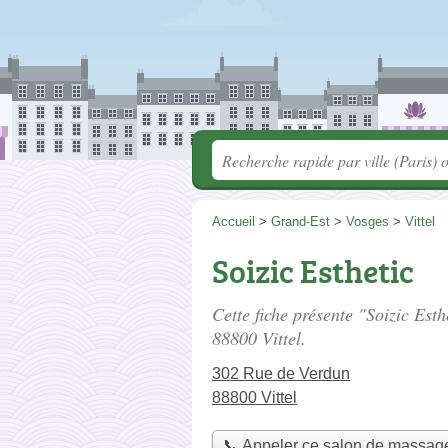
Accueil
>
Grand-Est
>
Vosges
>
Vittel
Soizic Esthetic
Cette fiche présente "Soizic Est
88800 Vittel.
302 Rue de Verdun
88800 Vittel
📞 Appeler ce salon de massag