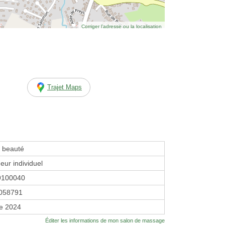
Corriger l’adresse ou la localisation
Trajet Maps
e beauté
eur individuel
9100040
058791
re 2024
Éditer les informations de mon salon de massage