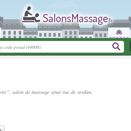
hetic", salon de massage situé
rue de verdun
,
e