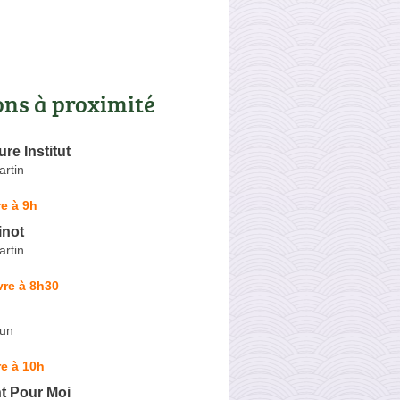
ons à proximité
re Institut
artin
e à 9h
inot
artin
vre à 8h30
dun
e à 10h
 Pour Moi