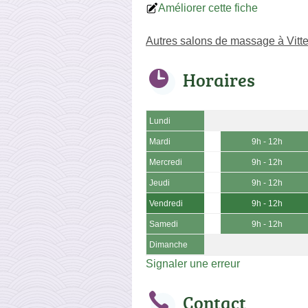
Améliorer cette fiche
Autres salons de massage à Vitte
Horaires
Lundi
Mardi
9h - 12h
Mercredi
9h - 12h
Jeudi
9h - 12h
Vendredi
9h - 12h
Samedi
9h - 12h
Dimanche
Signaler une erreur
Contact