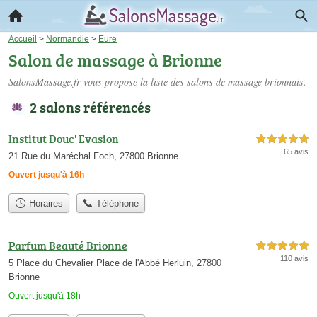
Accueil
>
Normandie
>
Eure
Salon de massage à Brionne
SalonsMassage.fr vous propose la liste des
salons de massage brionnais
.
2 salons référencés
Institut Douc' Evasion
5,0 étoiles sur 5
65 avis
21 Rue du Maréchal Foch, 27800 Brionne
Ouvert jusqu'à 16h
Horaires
Téléphone
Parfum Beauté Brionne
5,0 étoiles sur 5
110 avis
5 Place du Chevalier Place de l'Abbé Herluin, 27800
Brionne
Ouvert jusqu'à 18h