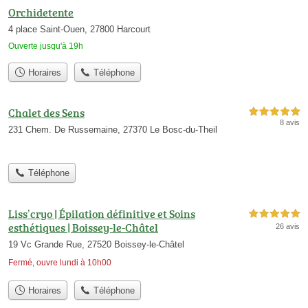
Orchidetente
4 place Saint-Ouen, 27800 Harcourt
Ouverte jusqu'à 19h
Horaires
Téléphone
Chalet des Sens
5,0 étoiles sur 5
8 avis
231 Chem. De Russemaine, 27370 Le Bosc-du-Theil
Téléphone
Liss’cryo | Épilation définitive et Soins
5,0 étoiles sur 5
esthétiques | Boissey-le-Châtel
26 avis
19 Vc Grande Rue, 27520 Boissey-le-Châtel
Fermé, ouvre lundi à 10h00
Horaires
Téléphone