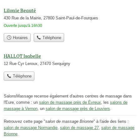
Lilonie Beauté
430 Rue de la Mairie, 27800 Saint-Paul-de-Fourques
Ouverte jusqu'à 16h30
Horaires
Téléphone
HALLOT Isabelle
12 Rue Cyr Leroux, 27470 Serquigny
Téléphone
SalonsMassage recense également d'autres centres de massage dans
l'Eure, comme : un
salon de massage près de Évreux
, les
salons de
massage à Vernon
, un
salon de massage près de Louviers
.
Retrouvez cette page "
salon de massage Brionne
" à l'aide des liens :
salon de massage Normandie
,
salon de massage 27
,
salon de massage
Brionne
.