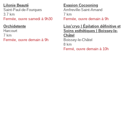
Lilonie Beauté
Evasion Cocooning
Saint-Paul-de-Fourques
Amfreville-Saint-Amand
3.7 km
7 km
Fermée, ouvre samedi à 9h30
Fermée, ouvre demain à 9h
Orchidetente
Liss’cryo | Épilation définitive et
Harcourt
Soins esthétiques | Boissey-le-
7 km
Châtel
Fermée, ouvre demain à 9h
Boissey-le-Châtel
8 km
Fermé, ouvre demain à 10h