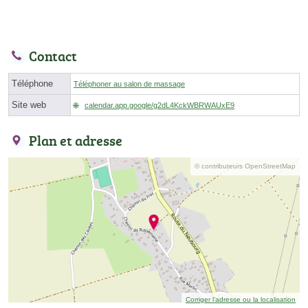
Contact
Téléphone
Téléphoner au salon de massage
Site web
calendar.app.google/g2dL4KckWBRWAUxE9
Plan et adresse
© contributeurs OpenStreetMap
Corriger l’adresse ou la localisation