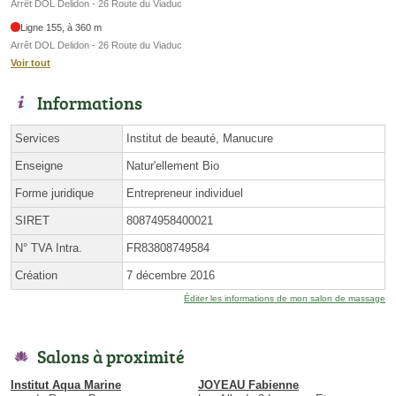
Arrêt DOL Delidon - 26 Route du Viaduc
Ligne 155, à 360 m
Arrêt DOL Delidon - 26 Route du Viaduc
Voir tout
Informations
Services
Institut de beauté, Manucure
Enseigne
Natur'ellement Bio
Forme juridique
Entrepreneur individuel
SIRET
80874958400021
N° TVA Intra.
FR83808749584
Création
7 décembre 2016
Éditer les informations de mon salon de massage
Salons à proximité
Institut Aqua Marine
JOYEAU Fabienne