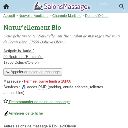
Accueil
>
Nouvelle-Aquitaine
>
Charente-Maritime
>
Dolus-d'Oléron
Natur'ellement Bio
Cette fiche présente "Natur'ellement Bio", salon de massage situé
route
de l'ecuissière
, 17550 Dolus-d'Oléron.
Actipôle la Jarrie 2
99 Route de l'Ecuissière
17550 Dolus-d'Oléron
📞 Appeler ce salon de massage
Masseuse
-
Fermée, ouvre lundi à 10h00
Services :
accès
PMR
(parking, entrée adaptée, toilettes
accessibles)
Recommander ce salon de massage
Améliorer cette fiche
Autres salons de massage à Dolus-d'Oléron