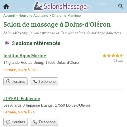
Accueil
>
Nouvelle-Aquitaine
>
Charente-Maritime
Salon de massage à Dolus-d'Oléron
SalonsMassage.fr vous propose la liste des
salons de massage dolusiens
.
3 salons référencés
Institut Aqua Marine
4,5 étoiles sur 5
98 avis
14 grande Rue au Bourg, 17550 Dolus-d'Oléron
Fermée, ouvre à 9h30
Horaires
Téléphone
JOYEAU Fabienne
Les Allards 3 Impasse Etangs, 17550 Dolus-d'Oléron
Fermée, ouvre à 9h
Horaires
Téléphone