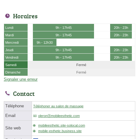
Horaires
Lundi
9h - 17h45
20h - 23h
Mardi
9h - 17h45
20h - 23h
Mercredi
9h - 12h30
Jeudi
9h - 17h45
20h - 23h
Vendredi
9h - 17h45
20h - 23h
Samedi
Fermé
Dimanche
Fermé
Signaler une erreur
Contact
Téléphone
Téléphoner au salon de massage
Email
oleronⓐmobileesthetic.com
mobileesthetic.site-solocal.com
Site web
mobile-esthetic.business.site