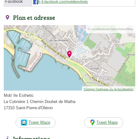
Facebook
fr-fr.facebook.com/mobileesthetic
Plan et adresse
© contributeurs OpenStreetMap
Corriger l’adresse ou la localisation
Mob' Ile Esthetic
La Cotinière 1 Chemin Douhet de Matha
17310 Saint-Pierre-d'Oléron
Trajet Waze
Trajet Maps
Informations