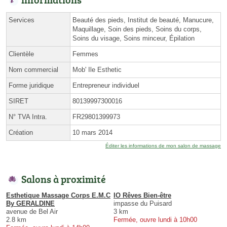
Services
Beauté des pieds, Institut de beauté, Manucure,
Maquillage, Soin des pieds, Soins du corps,
Soins du visage, Soins minceur, Épilation
Clientèle
Femmes
Nom commercial
Mob' Ile Esthetic
Forme juridique
Entrepreneur individuel
SIRET
80139997300016
N° TVA Intra.
FR29801399973
Création
10 mars 2014
Éditer les informations de mon salon de massage
Salons à proximité
Esthetique Massage Corps E.M.C
IO Rêves Bien-être
By GERALDINE
impasse du Puisard
avenue de Bel Air
3 km
2.8 km
Fermée, ouvre lundi à 10h00