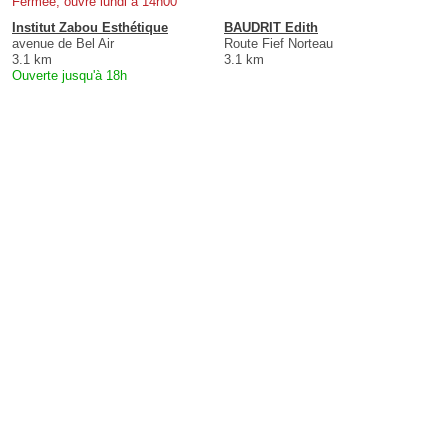
Fermée, ouvre lundi à 14h00
Institut Zabou Esthétique
BAUDRIT Edith
avenue de Bel Air
Route Fief Norteau
3.1 km
3.1 km
Ouverte jusqu'à 18h