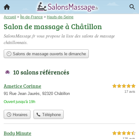
Accueil
>
Île-de-France
>
Hauts-de-Seine
Salon de massage à Châtillon
SalonsMassage.fr vous propose la liste des
salons de massage
châtillonnais
.
Salons de massage ouverts le dimanche
10 salons référencés
Ametice Corinne
5,0 étoiles sur 5
17 avis
91 Rue Jean Jaurès, 92320 Châtillon
Ouvert jusqu'à 19h
Horaires
Téléphone
Body Minute
4,5 étoiles sur 5
125 avis