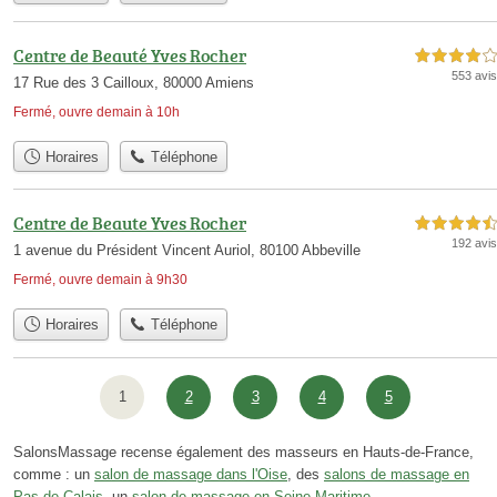
Centre de Beauté Yves Rocher
4,0 étoiles sur 5
553 avis
17 Rue des 3 Cailloux, 80000 Amiens
Fermé, ouvre demain à 10h
Horaires
Téléphone
Centre de Beaute Yves Rocher
4,5 étoiles sur 5
192 avis
1 avenue du Président Vincent Auriol, 80100 Abbeville
Fermé, ouvre demain à 9h30
Horaires
Téléphone
1
2
3
4
5
SalonsMassage recense également des masseurs en Hauts-de-France,
comme : un
salon de massage dans l'Oise
, des
salons de massage en
Pas-de-Calais
, un
salon de massage en Seine-Maritime
.