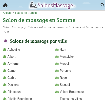
Accueil
>
Hauts-de-France
Salon de massage en Somme
SalonsMassage.fr liste les
salons de massage de la Somme
et les masseurs
du 80.
Salons de massage par ville
Abbeville
Ham
Albert
Montdidier
Amiens
Moreuil
Camon
Péronne
Corbie
Roye
Doullens
Salouël
Flixecourt
Villers-Bretonneux
Friville-Escarbotin
Toutes les villes