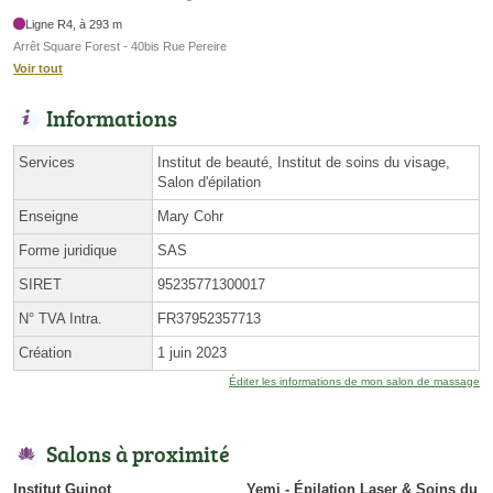
Ligne R4, à 293 m
Arrêt Square Forest - 40bis Rue Pereire
Voir tout
Informations
Services
Institut de beauté, Institut de soins du visage,
Salon d'épilation
Enseigne
Mary Cohr
Forme juridique
SAS
SIRET
95235771300017
N° TVA Intra.
FR37952357713
Création
1 juin 2023
Éditer les informations de mon salon de massage
Salons à proximité
Institut Guinot
Yemi - Épilation Laser & Soins du