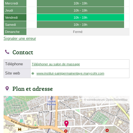
Mercredi
10h - 19h
Jeudi
10h - 19h
Vendredi
10h - 19h
Samedi
10h - 19h
Dimanche
Fermé
Signaler une erreur
Contact
Téléphone
Téléphoner au salon de massage
Site web
www.institut-saintgermainenlaye.marycohr.com
Plan et adresse
© contributeurs OpenStreetMap