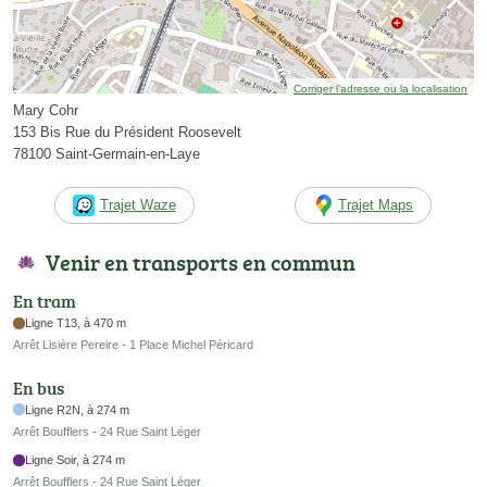
Corriger l’adresse ou la localisation
Mary Cohr
153 Bis Rue du Président Roosevelt
78100 Saint-Germain-en-Laye
Trajet Waze
Trajet Maps
Venir en transports en commun
En tram
Ligne T13, à 470 m
Arrêt Lisière Pereire - 1 Place Michel Péricard
En bus
Ligne R2N, à 274 m
Arrêt Boufflers - 24 Rue Saint Léger
Ligne Soir, à 274 m
Arrêt Boufflers - 24 Rue Saint Léger