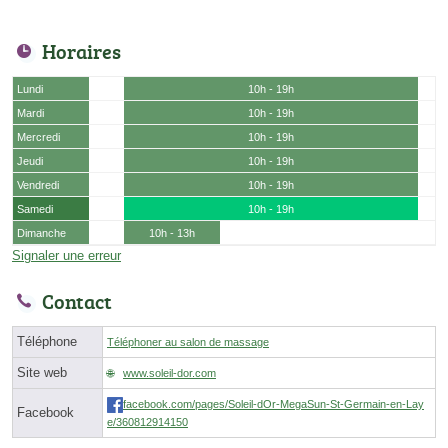
Horaires
Lundi
10h - 19h
Mardi
10h - 19h
Mercredi
10h - 19h
Jeudi
10h - 19h
Vendredi
10h - 19h
Samedi
10h - 19h
Dimanche
10h - 13h
Signaler une erreur
Contact
Téléphone
Téléphoner au salon de massage
Site web
www.soleil-dor.com
facebook.com/pages/Soleil-dOr-MegaSun-St-Germain-en-Lay
Facebook
e/360812914150