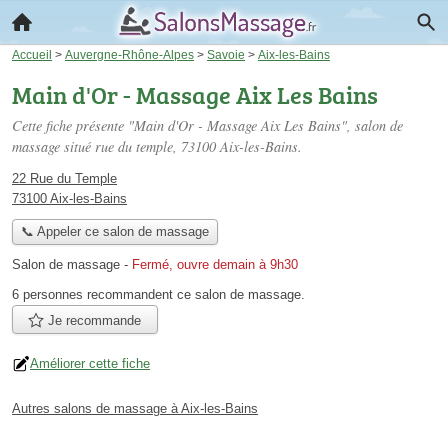
Accueil
>
Auvergne-Rhône-Alpes
>
Savoie
>
Aix-les-Bains
Main d'Or - Massage Aix Les Bains
Cette fiche présente "Main d'Or - Massage Aix Les Bains", salon de
massage situé
rue du temple
, 73100 Aix-les-Bains.
22 Rue du Temple
73100 Aix-les-Bains
📞 Appeler ce salon de massage
Salon de massage
-
Fermé, ouvre demain à 9h30
6 personnes
recommandent
ce salon de massage.
Je recommande
Améliorer cette fiche
Autres salons de massage à Aix-les-Bains