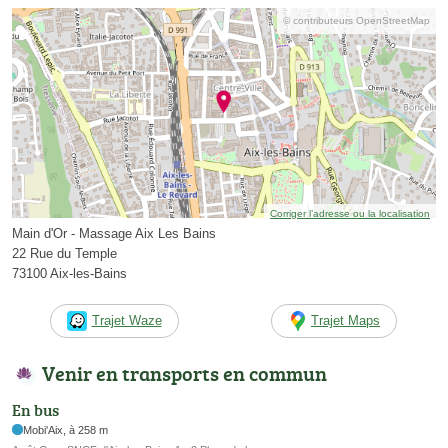
© contributeurs OpenStreetMap
Corriger l’adresse ou la localisation
Main d'Or - Massage Aix Les Bains
22 Rue du Temple
73100 Aix-les-Bains
Trajet Waze
Trajet Maps
Venir en transports en commun
En bus
Mobi'Aix, à 258 m