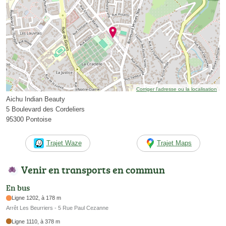
Corriger l’adresse ou la localisation
Aichu Indian Beauty
5 Boulevard des Cordeliers
95300 Pontoise
Trajet Waze
Trajet Maps
Venir en transports en commun
En bus
Ligne 1202, à 178 m
Arrêt Les Beurriers - 5 Rue Paul Cezanne
Ligne 1110, à 378 m