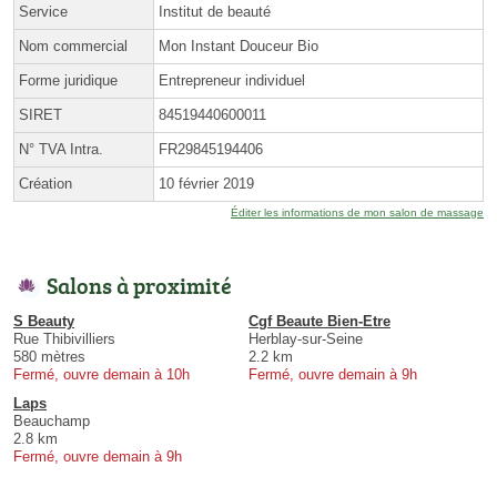
Service
Institut de beauté
Nom commercial
Mon Instant Douceur Bio
Forme juridique
Entrepreneur individuel
SIRET
84519440600011
N° TVA Intra.
FR29845194406
Création
10 février 2019
Éditer les informations de mon salon de massage
Salons à proximité
S Beauty
Cgf Beaute Bien-Etre
Rue Thibivilliers
Herblay-sur-Seine
580 mètres
2.2 km
Fermé, ouvre demain à 10h
Fermé, ouvre demain à 9h
Laps
Beauchamp
2.8 km
Fermé, ouvre demain à 9h