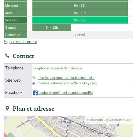
Mercredi
9h - 19h
Jeudi
9h - 19h
Vendredi
9h - 19h
Samedi
9h - 13h
Dimanche
Fermé
Signaler une erreur
Contact
Téléphone
Téléphoner au salon de massage
mon-instant-douceur-bio.business.site
Site web
mon-instant-douceur-bio34.booksy.com
Facebook
facebook.com/moninstantdouceurBio
Plan et adresse
© contributeurs OpenStreetMap