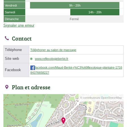
Vendredi
9h - 20h
Samedi
14h - 20h
Dimanche
Fermé
Signaler une erreur
Contact
Téléphone
Téléphoner au salon de massage
Site web
www.reflexologieberlot.fr
facebook.com/Maud-Berlot-r%C3%A9flexologue-plantaire-1716
Facebook
84376658227
Plan et adresse
© contributeurs OpenStreetMap