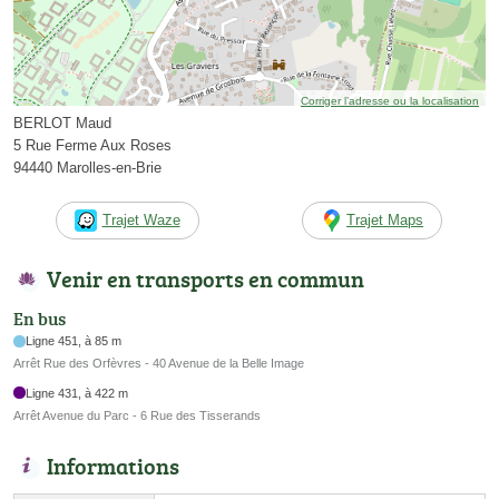
Corriger l’adresse ou la localisation
BERLOT Maud
5 Rue Ferme Aux Roses
94440 Marolles-en-Brie
Trajet Waze
Trajet Maps
Venir en transports en commun
En bus
Ligne 451, à 85 m
Arrêt Rue des Orfèvres - 40 Avenue de la Belle Image
Ligne 431, à 422 m
Arrêt Avenue du Parc - 6 Rue des Tisserands
Informations