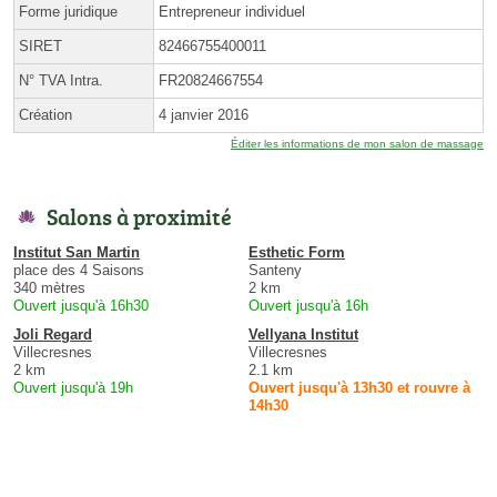
Forme juridique
Entrepreneur individuel
SIRET
82466755400011
N° TVA Intra.
FR20824667554
Création
4 janvier 2016
Éditer les informations de mon salon de massage
Salons à proximité
Institut San Martin
Esthetic Form
place des 4 Saisons
Santeny
340 mètres
2 km
Ouvert jusqu'à 16h30
Ouvert jusqu'à 16h
Joli Regard
Vellyana Institut
Villecresnes
Villecresnes
2 km
2.1 km
Ouvert jusqu'à 19h
Ouvert jusqu'à 13h30 et rouvre à
14h30