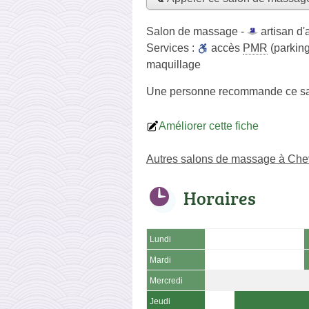
Salon de massage -
artisan d'a
Services :
accès
PMR
(parking
maquillage
Une personne
recommande
ce s
Améliorer cette fiche
Autres salons de massage à Chev
Horaires
Lundi
Mardi
Mercredi
Jeudi