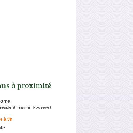
ons à proximité
home
ésident Franklin Roosevelt
e à 9h
te