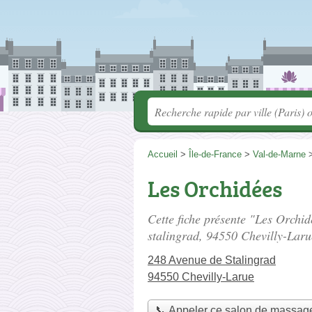
Accueil
>
Île-de-France
>
Val-de-Marne
Les Orchidées
Cette fiche présente "Les Orchi
stalingrad
, 94550 Chevilly-Laru
248 Avenue de Stalingrad
94550 Chevilly-Larue
📞 Appeler ce salon de massag