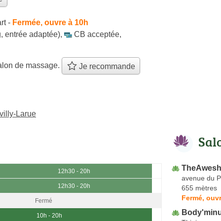
rt
-
Fermée, ouvre à 10h
, entrée adaptée)
,
CB acceptée
,
alon de massage.
Je recommande
illy-Larue
Sal
TheAwes
12h30 - 20h
avenue du Pr
12h30 - 20h
655 mètres
Fermé, ouvr
Fermé
Body'minu
10h - 20h