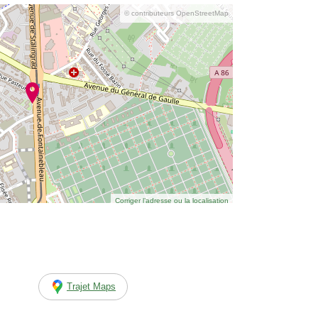
© contributeurs OpenStreetMap
Corriger l’adresse ou la localisation
Trajet Maps