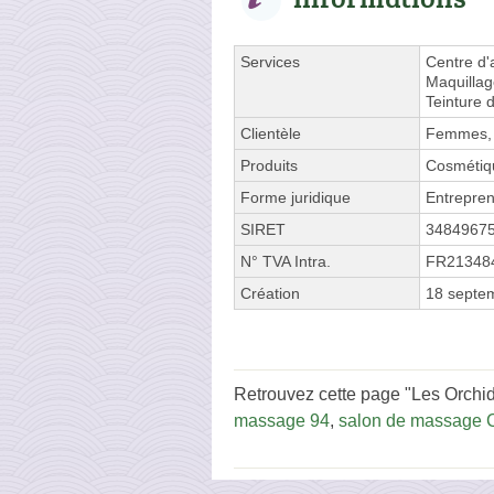
Services
Centre d'
Maquillag
Teinture d
Clientèle
Femmes,
Produits
Cosmétiq
Forme juridique
Entrepren
SIRET
3484967
N° TVA Intra.
FR21348
Création
18 septe
Retrouvez cette page "Les Orchid
massage 94
,
salon de massage C