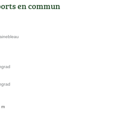
ports en commun
ainebleau
ingrad
ingrad
9 m