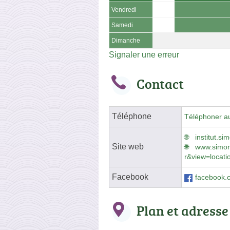
Vendredi
Samedi
Dimanche
Signaler une erreur
Contact
Téléphone
Téléphoner a
institut.s
Site web
www.simon
r&view=locati
Facebook
facebook.
Plan et adresse