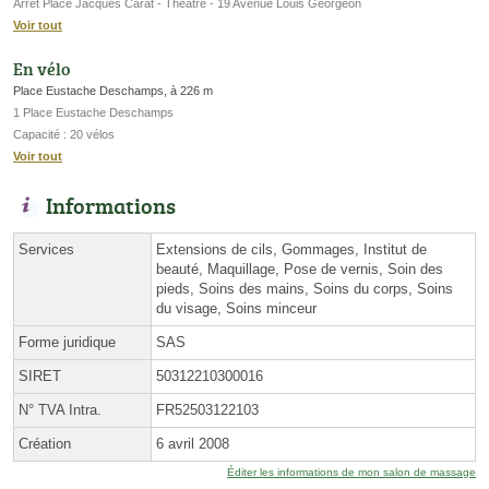
Arrêt Place Jacques Carat - Théâtre - 19 Avenue Louis Georgeon
Voir tout
En vélo
Place Eustache Deschamps, à 226 m
1 Place Eustache Deschamps
Capacité : 20 vélos
Voir tout
Informations
Services
Extensions de cils, Gommages, Institut de
beauté, Maquillage, Pose de vernis, Soin des
pieds, Soins des mains, Soins du corps, Soins
du visage, Soins minceur
Forme juridique
SAS
SIRET
50312210300016
N° TVA Intra.
FR52503122103
Création
6 avril 2008
Éditer les informations de mon salon de massage