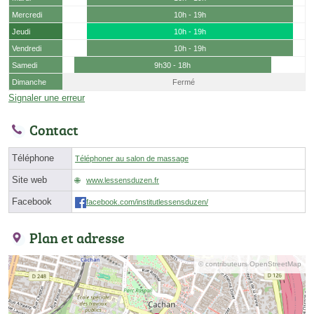
Mercredi
10h - 19h
Jeudi
10h - 19h
Vendredi
10h - 19h
Samedi
9h30 - 18h
Dimanche
Fermé
Signaler une erreur
Contact
Téléphone
Téléphoner au salon de massage
Site web
www.lessensduzen.fr
Facebook
facebook.com/institutlessensduzen/
Plan et adresse
© contributeurs OpenStreetMap