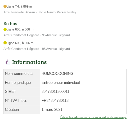
Ligne T4, à 869 m
Arrêt Freinville Sevran - 3 Rue Naomi Parker Fraley
En bus
Ligne 605, à 306 m
Arrêt Condorcet Liégeard - 95 Avenue Liégeard
Ligne 605, à 306 m
Arrêt Condorcet Liégeard - 95 Avenue Liégeard
Informations
Nom commercial
HOMCOCOONING
Forme juridique
Entrepreneur individuel
SIRET
89478011300011
N° TVA Intra.
FR84894780113
Création
1 mars 2021
Éditer les informations de mon salon de massage