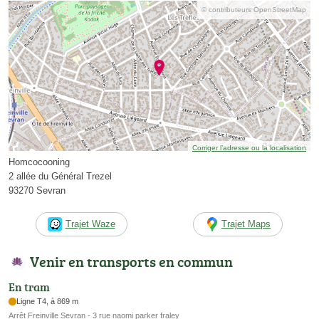
© contributeurs OpenStreetMap
Corriger l’adresse ou la localisation
Homcocooning
2 allée du Général Trezel
93270 Sevran
Trajet Waze
Trajet Maps
Venir en transports en commun
En tram
Ligne T4, à 869 m
Arrêt Freinville Sevran - 3 rue naomi parker fraley