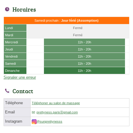
Horaires
Samedi prochain :
Jour férié (Assomption)
Lundi
Fermé
Mardi
Fermé
Mercredi
11h - 20h
Jeudi
11h - 20h
Vendredi
11h - 20h
Samedi
11h - 20h
Dimanche
11h - 20h
Signaler une erreur
Contact
Téléphone
Téléphoner au salon de massage
Email
prettyness.parisⓐgmail.com
Instagram
@sunprettynesss