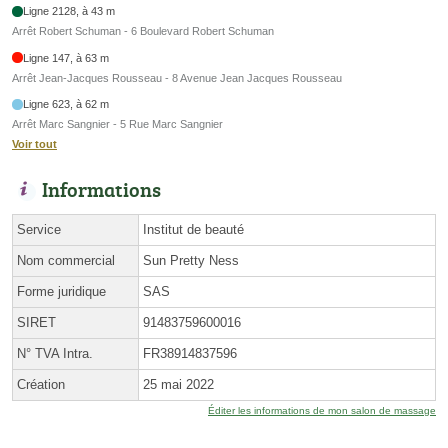
Ligne 2128, à 43 m
Arrêt Robert Schuman - 6 Boulevard Robert Schuman
Ligne 147, à 63 m
Arrêt Jean-Jacques Rousseau - 8 Avenue Jean Jacques Rousseau
Ligne 623, à 62 m
Arrêt Marc Sangnier - 5 Rue Marc Sangnier
Voir tout
Informations
Service
Institut de beauté
Nom commercial
Sun Pretty Ness
Forme juridique
SAS
SIRET
91483759600016
N° TVA Intra.
FR38914837596
Création
25 mai 2022
Éditer les informations de mon salon de massage