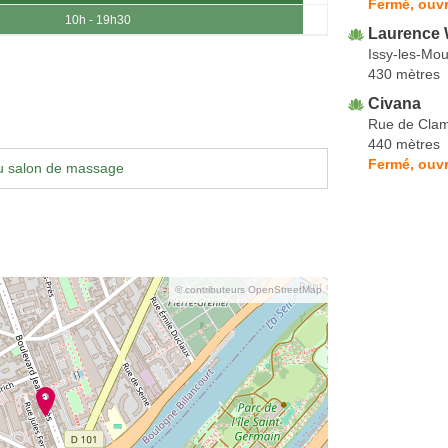
Fermé, ouvr
10h - 19h30
Laurence 
Issy-les-Mou
430 mètres
Civana
Rue de Clam
440 mètres
Fermé, ouvr
u salon de massage
© contributeurs OpenStreetMap