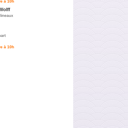
e à 10h
Wolff
lineaux
art
e à 10h