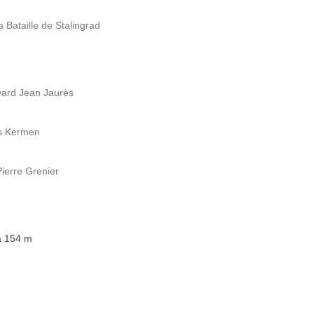
 Bataille de Stalingrad
evard Jean Jaurès
es Kermen
Pierre Grenier
 à 154 m