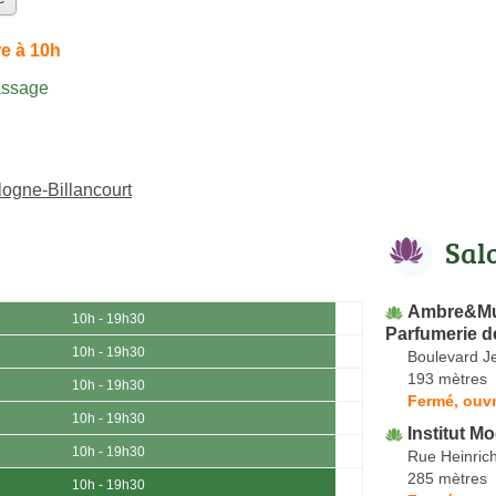
e à 10h
assage
ogne-Billancourt
Sal
Ambre&Mus
10h - 19h30
Parfumerie d
10h - 19h30
Boulevard J
193 mètres
10h - 19h30
Fermé, ouvr
10h - 19h30
Institut M
10h - 19h30
Rue Heinric
285 mètres
10h - 19h30