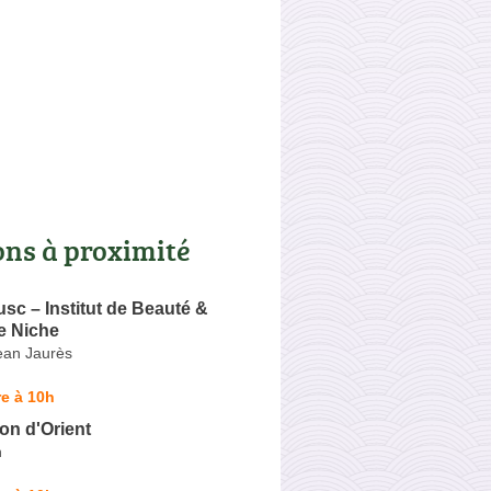
ons à proximité
c – Institut de Beauté &
e Niche
ean Jaurès
e à 10h
oon d'Orient
h