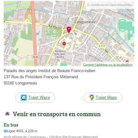
© contributeurs OpenStreetMap
Corriger l’adresse ou la localisation
Paradis des anges Institut de Beauté Franco-indien
137 Rue du Président François Mitterrand
91160 Longjumeau
Trajet Waze
Trajet Maps
Venir en transports en commun
En bus
Ligne 4501, à 226 m
Arrêt Hôpital de Longjumeau - 159 Rue Pdt Francois Mitterrand