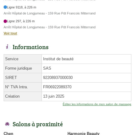
Ligne 9118, à 226 m
Arrêt Hôpital de Longjumeau - 159 Rue Pdt Francois Mitterrand
Ligne 297, à 226 m
Arrêt Hôpital de Longjumeau - 159 Rue Pdt Francois Mitterrand
Voir tout
Informations
Service
Institut de beauté
Forme juridique
SAS
SIRET
92208937000030
N° TVA Intra.
FR06922089370
Création
13 juin 2025
Éditer les informations de mon salon de massage
Salons à proximité
Chen
Harmonie Beauty