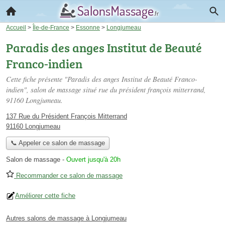
Accueil
>
Île-de-France
>
Essonne
>
Longjumeau
Paradis des anges Institut de Beauté
Franco-indien
Cette fiche présente "Paradis des anges Institut de Beauté Franco-
indien", salon de massage situé
rue du président françois mitterrand
,
91160 Longjumeau.
137 Rue du Président François Mitterrand
91160 Longjumeau
📞 Appeler ce salon de massage
Salon de massage
-
Ouvert jusqu'à 20h
Recommander ce salon de massage
Améliorer cette fiche
Autres salons de massage à Longjumeau