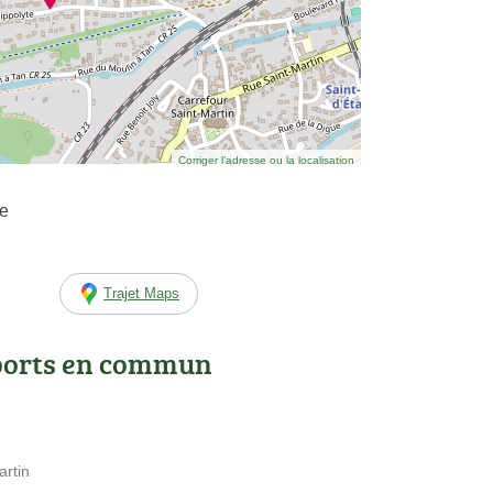
Corriger l’adresse ou la localisation
te
Trajet Maps
ports en commun
artin