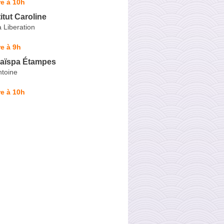
e à 10h
itut Caroline
 Liberation
e à 9h
haïspa Étampes
ntoine
e à 10h