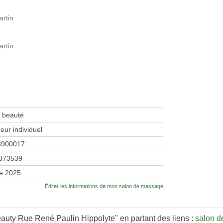
artin
artin
e beauté
eur individuel
3900017
873539
re 2025
Éditer les informations de mon salon de massage
auty Rue René Paulin Hippolyte" en partant des liens :
salon d