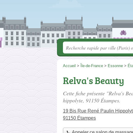
Accueil
>
Île-de-France
>
Essonne
>
Ét
Relva's Beauty
Cette fiche présente "Relva's B
hippolyte
, 91150 Étampes.
19 Bis Rue René Paulin Hippoly
91150 Étampes
📞 Appeler ce salon de massag