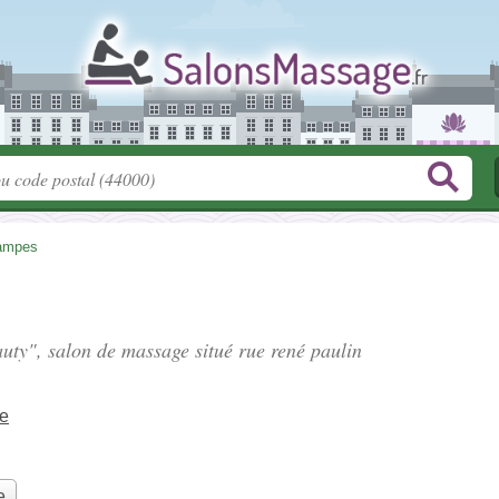
ampes
eauty", salon de massage situé
rue rené paulin
te
e