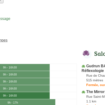
assage
ampes
Sal
Gudrun BA
9h - 16h30
Réflexologie 
9h - 16h30
Rue de Chau
515 mètres
9h - 16h30
Fermée, ouv
9h - 16h30
The Mirror
9h - 16h30
Rue Saint-M
1.1 km
9h - 17h