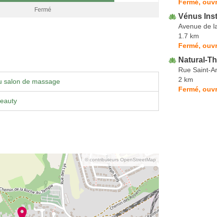
Fermé, ouvr
Fermé
Vénus Inst
Avenue de la
1.7 km
Fermé, ouvr
Natural-T
Rue Saint-A
2 km
u salon de massage
Fermé, ouvr
eauty
© contributeurs OpenStreetMap