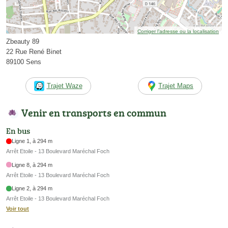
Corriger l’adresse ou la localisation
Zbeauty 89
22 Rue René Binet
89100 Sens
Trajet Waze
Trajet Maps
Venir en transports en commun
En bus
Ligne 1, à 294 m
Arrêt Etoile - 13 Boulevard Maréchal Foch
Ligne 8, à 294 m
Arrêt Etoile - 13 Boulevard Maréchal Foch
Ligne 2, à 294 m
Arrêt Etoile - 13 Boulevard Maréchal Foch
Voir tout