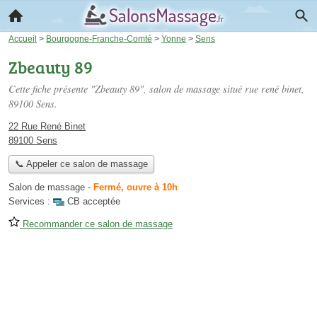
Accueil
>
Bourgogne-Franche-Comté
>
Yonne
>
Sens
Zbeauty 89
Cette fiche présente "Zbeauty 89", salon de massage situé
rue rené binet
,
89100 Sens.
22 Rue René Binet
89100 Sens
📞 Appeler ce salon de massage
Salon de massage
-
Fermé, ouvre à 10h
Services :
CB acceptée
Recommander ce salon de massage