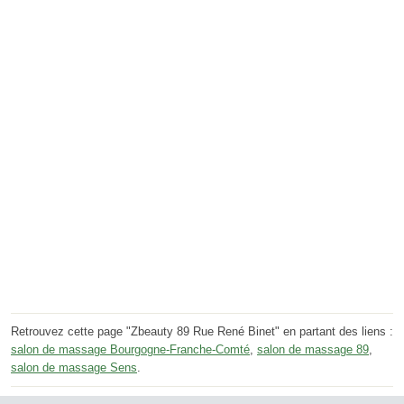
Retrouvez cette page "Zbeauty 89 Rue René Binet" en partant des liens :
salon de massage Bourgogne-Franche-Comté
,
salon de massage 89
,
salon de massage Sens
.