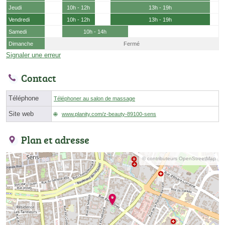
Jeudi
10h - 12h
13h - 19h
Vendredi
10h - 12h
13h - 19h
Samedi
10h - 14h
Dimanche
Fermé
Signaler une erreur
Contact
Téléphone
Téléphoner au salon de massage
Site web
www.planity.com/z-beauty-89100-sens
Plan et adresse
© contributeurs OpenStreetMap