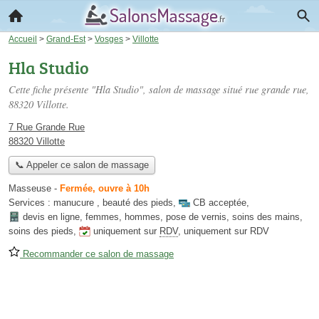
Accueil
>
Grand-Est
>
Vosges
>
Villotte
Hla Studio
Cette fiche présente "Hla Studio", salon de massage situé
rue grande rue
,
88320 Villotte.
7 Rue Grande Rue
88320 Villotte
📞 Appeler ce salon de massage
Masseuse
-
Fermée, ouvre à 10h
Services :
manucure
,
beauté des pieds
,
CB acceptée
,
devis en ligne
,
femmes
,
hommes
,
pose de vernis
,
soins des mains
,
soins des pieds
,
uniquement sur
RDV
,
uniquement sur RDV
Recommander ce salon de massage