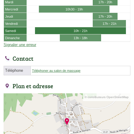
Mardi
17h - 20h
Mercredi
10h30 - 19h
Jeudi
17h - 20h
Vendredi
17h - 21h
Samedi
10h - 21h
Dimanche
13h - 18h
Signaler une erreur
Contact
Téléphone
Téléphoner au salon de massage
Plan et adresse
© contributeurs OpenStreetMap