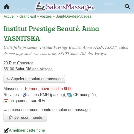
Accueil
>
Grand-Est
>
Vosges
>
Saint-Dié-des-Vosges
Institut Prestige Beauté. Anna
YASNITSKA
Cette fiche présente "Institut Prestige Beauté. Anna YASNITSKA", salon
de massage situé
rue concorde
, 88100 Saint-Dié-des-Vosges.
20 Rue Concorde
88100 Saint-Dié-des-Vosges
📞 Appeler ce salon de massage
Masseuse
-
Fermée, ouvre lundi à 9h00
Services :
accès
PMR
(parking)
,
CB acceptée
,
uniquement sur
RDV
Une personne
recommande
ce salon de massage.
Je recommande
Améliorer cette fiche