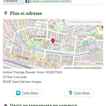
Facebook
facebook.com/share/1AwLQwQPKu/
Plan et adresse
© contributeurs OpenStreetMap
Corriger l’adresse ou la localisation
Institut Prestige Beauté. Anna YASNITSKA
20 Rue Concorde
88100 Saint-Dié-des-Vosges
Trajet Waze
Trajet Maps
Venir en transports en commun