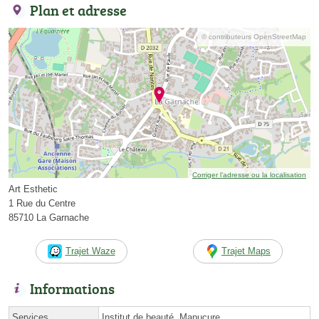
Plan et adresse
© contributeurs OpenStreetMap
Corriger l’adresse ou la localisation
Art Esthetic
1 Rue du Centre
85710 La Garnache
Trajet Waze
Trajet Maps
Informations
Services
Institut de beauté, Manucure