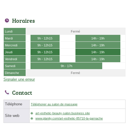
Horaires
Lundi
Fermé
Mardi
9h - 12h15
14h - 19h
Mercredi
9h - 12h15
14h - 19h
Jeudi
9h - 12h15
14h - 19h
Vendredi
9h - 12h15
14h - 19h
Samedi
9h - 17h
Dimanche
Fermé
Signaler une erreur
Contact
Téléphone
Téléphoner au salon de massage
art-esthetic-beauty-salon.business.site
Site web
www.planity.com/art-esthetic-85710-la-garnache