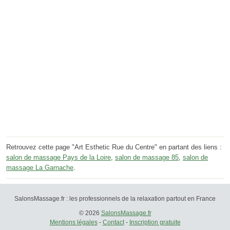
Retrouvez cette page "Art Esthetic Rue du Centre" en partant des liens :
salon de massage Pays de la Loire
,
salon de massage 85
,
salon de
massage La Garnache
.
SalonsMassage.fr : les professionnels de la relaxation partout en France
© 2026
SalonsMassage.fr
Mentions légales
-
Contact
-
Inscription gratuite