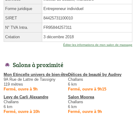
Forme juridique
Entrepreneur individuel
SIRET
84425731100010
N° TVA Intra.
FR95844257311
Création
3 décembre 2018
Éditer les informations de mon salon de massage
Salons à proximité
Mon Etincelle univers de bien-être
Délices de beauté by Audrey
9A Rue de Lattre de Tassigny
Challans
119 mètres
6 km
Fermé, ouvre à 9h
Fermé, ouvre à 9h15
Levy de Carli Alexandre
Salon Moorea
Challans
Challans
6 km
6 km
Fermé, ouvre à 10h
Fermé, ouvre à 9h