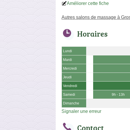
Améliorer cette fiche
Autres salons de massage à Gros
Horaires
Lundi
Mardi
Mercredi
Jeudi
Vendredi
Samedi
9h - 13h
Dimanche
Signaler une erreur
Contact