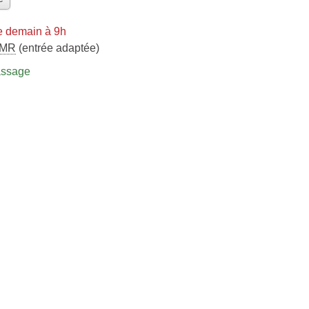
e demain à 9h
MR
(entrée adaptée)
assage