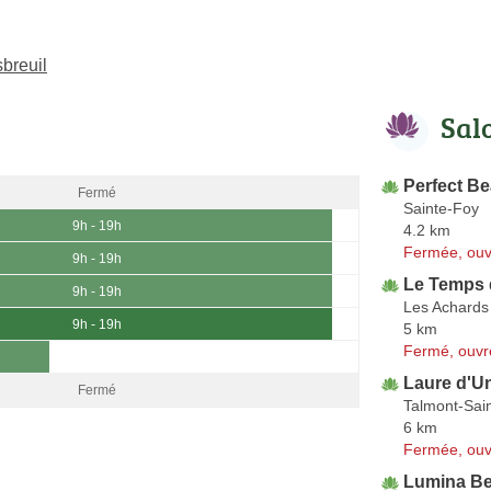
breuil
Sal
Perfect Be
Fermé
Sainte-Foy
9h - 19h
4.2 km
Fermée, ouv
9h - 19h
Le Temps 
9h - 19h
Les Achards
9h - 19h
5 km
Fermé, ouvr
Laure d'U
Fermé
Talmont-Sain
6 km
Fermée, ouv
Lumina Be