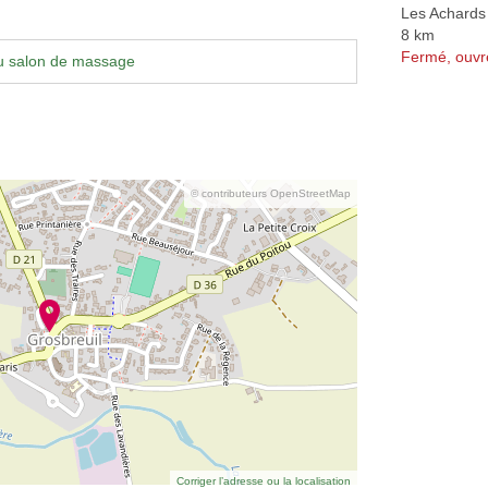
Les Achards
8 km
Fermé, ouvr
u salon de massage
© contributeurs OpenStreetMap
Corriger l’adresse ou la localisation