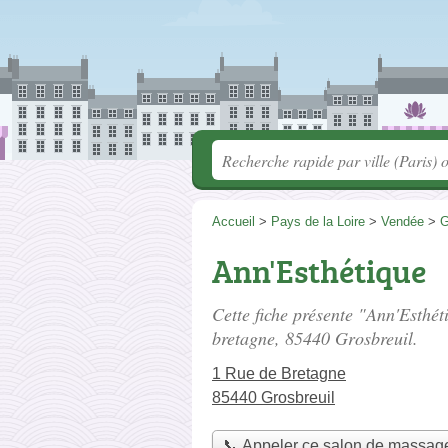
Accueil
>
Pays de la Loire
>
Vendée
>
G
Ann'Esthétique
Cette fiche présente "Ann'Esthé
bretagne
, 85440 Grosbreuil.
1 Rue de Bretagne
85440 Grosbreuil
📞 Appeler ce salon de massag