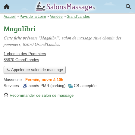
Accueil
>
Pays de la Loire
>
Vendée
>
Grand'Landes
Magalibri
Cette fiche présente "Magalibri", salon de massage situé
chemin des
pommiers
, 85670 Grand'Landes.
1 chemin des Pommiers
85670 Grand'Landes
📞 Appeler ce salon de massage
Masseuse
-
Fermée, ouvre à 10h
Services :
accès
PMR
(parking)
,
CB acceptée
Recommander ce salon de massage