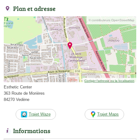
Plan et adresse
© contributeurs OpenStreetMap
Corriger l’adresse ou la localisation
Esthetic Center
363 Route de Morières
84270 Vedène
Trajet Waze
Trajet Maps
Informations