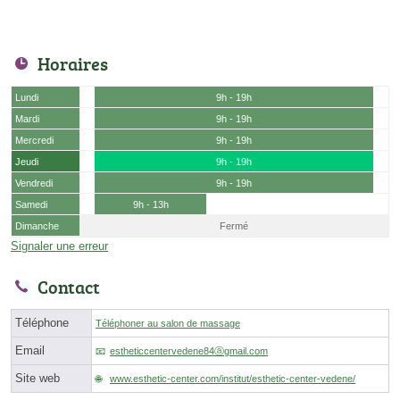
Horaires
Lundi
9h - 19h
Mardi
9h - 19h
Mercredi
9h - 19h
Jeudi
9h - 19h
Vendredi
9h - 19h
Samedi
9h - 13h
Dimanche
Fermé
Signaler une erreur
Contact
Téléphone
Téléphoner au salon de massage
Email
estheticcentervedene84ⓐgmail.com
Site web
www.esthetic-center.com/institut/esthetic-center-vedene/