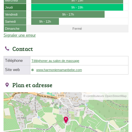
Mercredi
9h - 19h
Jeudi
9h - 19h
Vendredi
9h - 17h
Samedi
9h - 12h
Dimanche
Fermé
Signaler une erreur
Contact
Téléphone
Téléphoner au salon de massage
Site web
www.harmoniemamanbebe.com
Plan et adresse
© contributeurs OpenStreetMap