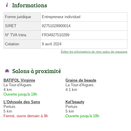
Informations
Forme juridique
Entrepreneur individuel
SIRET
92751028900014
N° TVA Intra.
FR34927510289
Création
9 avril 2024
Éditer les informations de mon salon de massage
Salons à proximité
BATIFOL Virginie
Graine de beaute
La Tour-d'Aigues
La Tour-d'Aigues
4 km
4.1 km
Ouverte jusqu'à 19h
L’Odyssée des Sens
Kel'beauty
Pertuis
Pertuis
5 km
5 km
Fermé, ouvre demain à 9h
Ouverte jusqu'à 18h