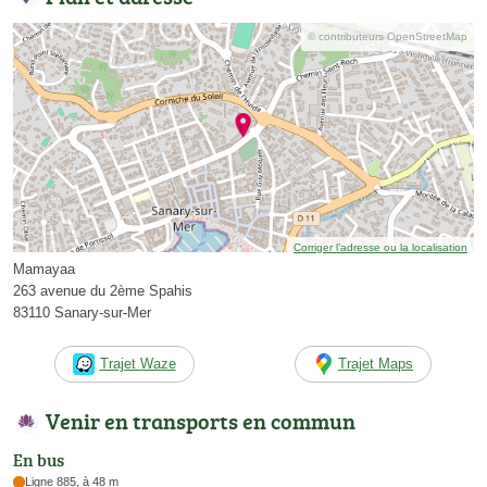
© contributeurs OpenStreetMap
Corriger l’adresse ou la localisation
Mamayaa
263 avenue du 2ème Spahis
83110 Sanary-sur-Mer
Trajet Waze
Trajet Maps
Venir en transports en commun
En bus
Ligne 885, à 48 m