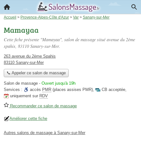
Accueil
>
Provence-Alpes-Côte d'Azur
>
Var
>
Sanary-sur-Mer
Mamayaa
Cette fiche présente "Mamayaa", salon de massage situé
avenue du 2ème
spahis
, 83110 Sanary-sur-Mer.
263 avenue du 2ème Spahis
83110 Sanary-sur-Mer
📞 Appeler ce salon de massage
Salon de massage
-
Ouvert jusqu'à 19h
Services :
accès
PMR
(places assises PMR)
,
CB acceptée
,
uniquement sur
RDV
Recommander ce salon de massage
Améliorer cette fiche
Autres salons de massage à Sanary-sur-Mer