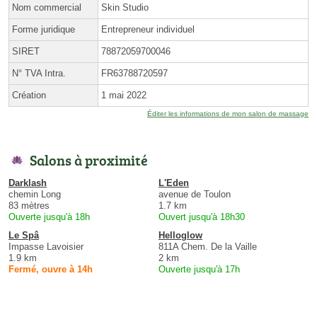
Nom commercial
Skin Studio
Forme juridique
Entrepreneur individuel
SIRET
78872059700046
N° TVA Intra.
FR63788720597
Création
1 mai 2022
Éditer les informations de mon salon de massage
Salons à proximité
Darklash
L'Eden
chemin Long
avenue de Toulon
83 mètres
1.7 km
Ouverte jusqu'à 18h
Ouvert jusqu'à 18h30
Le Spâ
Helloglow
Impasse Lavoisier
811A Chem. De la Vaille
1.9 km
2 km
Fermé, ouvre à 14h
Ouverte jusqu'à 17h