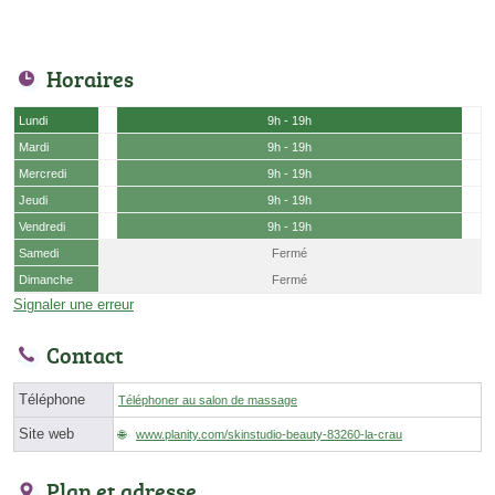
Horaires
Lundi
9h - 19h
Mardi
9h - 19h
Mercredi
9h - 19h
Jeudi
9h - 19h
Vendredi
9h - 19h
Samedi
Fermé
Dimanche
Fermé
Signaler une erreur
Contact
Téléphone
Téléphoner au salon de massage
Site web
www.planity.com/skinstudio-beauty-83260-la-crau
Plan et adresse