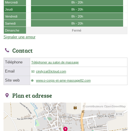
Mercredi
8h - 20h
Jeudi
8h - 20h
Vendredi
8h - 20h
Samedi
8h - 20h
Dimanche
Fermé
Signaler une erreur
Contact
Téléphone
Téléphoner au salon de massage
Email
cindyzaiⓐicloud.com
Site web
www.o-corps-et-ame-massage82.com
Plan et adresse
© contributeurs OpenStreetMap