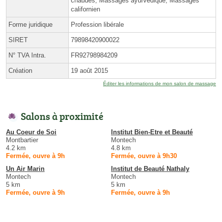
chaudes, Massages ayurvédique, Massages
californien
Forme juridique
Profession libérale
SIRET
79898420900022
N° TVA Intra.
FR92798984209
Création
19 août 2015
Éditer les informations de mon salon de massage
Salons à proximité
Au Coeur de Soi
Institut Bien-Etre et Beauté
Montbartier
Montech
4.2 km
4.8 km
Fermée, ouvre à 9h
Fermée, ouvre à 9h30
Un Air Marin
Institut de Beauté Nathaly
Montech
Montech
5 km
5 km
Fermée, ouvre à 9h
Fermée, ouvre à 9h