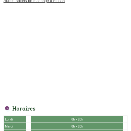
Autres salons de massage à Finhan
Horaires
Lundi
8h - 20h
Mardi
8h - 20h