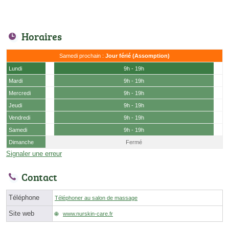
Horaires
Samedi prochain :
Jour férié (Assomption)
Lundi
9h - 19h
Mardi
9h - 19h
Mercredi
9h - 19h
Jeudi
9h - 19h
Vendredi
9h - 19h
Samedi
9h - 19h
Dimanche
Fermé
Signaler une erreur
Contact
Téléphone
Téléphoner au salon de massage
Site web
www.nurskin-care.fr