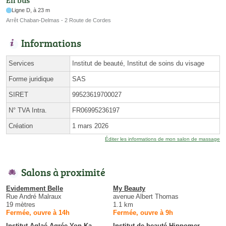
En bus
Ligne D, à 23 m
Arrêt Chaban-Delmas - 2 Route de Cordes
Informations
Services
Institut de beauté, Institut de soins du visage
Forme juridique
SAS
SIRET
99523619700027
N° TVA Intra.
FR06995236197
Création
1 mars 2026
Éditer les informations de mon salon de massage
Salons à proximité
Evidemment Belle
My Beauty
Rue André Malraux
avenue Albert Thomas
19 mètres
1.1 km
Fermée, ouvre à 14h
Fermée, ouvre à 9h
Institut Aglaé Agrée Yon-Ka
Institut de beauté Hippomer -