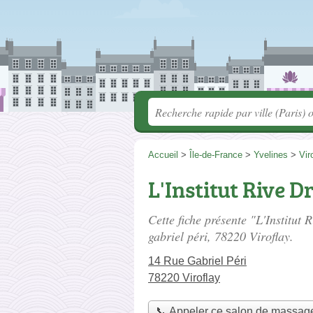
Accueil
>
Île-de-France
>
Yvelines
>
Vir
L'Institut Rive D
Cette fiche présente "L'Institut
gabriel péri
, 78220 Viroflay.
14 Rue Gabriel Péri
78220 Viroflay
📞 Appeler ce salon de massag