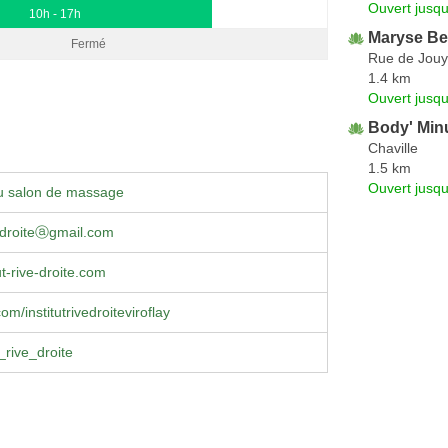
Ouvert jusqu
10h - 17h
Maryse Be
Fermé
Rue de Jouy
1.4 km
Ouvert jusqu
Body' Min
Chaville
1.5 km
Ouvert jusqu
u salon de massage
ivedroiteⓐgmail.com
ut-rive-droite.com
m/institutrivedroiteviroflay
_rive_droite