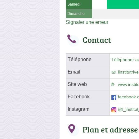
Samedi
Dimanche
Signaler une erreur
Contact
Téléphone
Téléphoner a
Email
linstitutr
Site web
www.instit
Facebook
facebook.co
Instagram
@l_institut
Plan et adresse