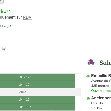
'à 17h
iquement sur
RDV
assage
flay
Sal
Embellie 
10h - 19h
Avenue du G
10h - 19h
435 mètres
Ouvert jusqu
Fermé
Anciennem
10h - 19h
Chaville
10h - 19h
1.1 km