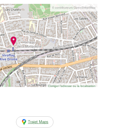
© contributeurs OpenStreetMap
Corriger l’adresse ou la localisation
Trajet Maps