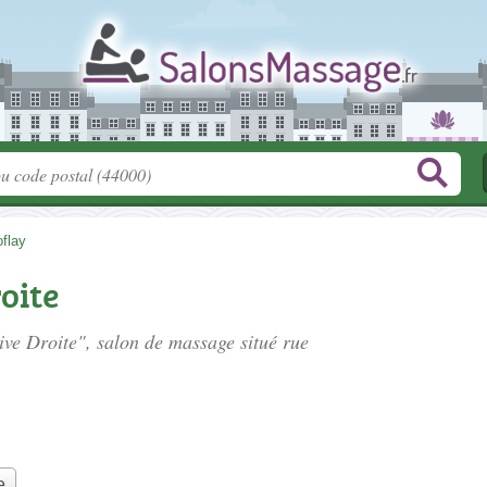
oflay
roite
 Rive Droite", salon de massage situé
rue
e