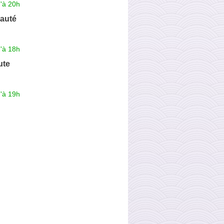
'à 20h
auté
'à 18h
ute
'à 19h