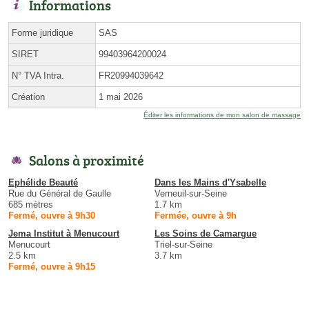
Informations
Forme juridique
SAS
SIRET
99403964200024
N° TVA Intra.
FR20994039642
Création
1 mai 2026
Éditer les informations de mon salon de massage
Salons à proximité
Ephélide Beauté
Dans les Mains d'Ysabelle
Rue du Général de Gaulle
Verneuil-sur-Seine
685 mètres
1.7 km
Fermé, ouvre à 9h30
Fermée, ouvre à 9h
Jema Institut à Menucourt
Les Soins de Camargue
Menucourt
Triel-sur-Seine
2.5 km
3.7 km
Fermé, ouvre à 9h15