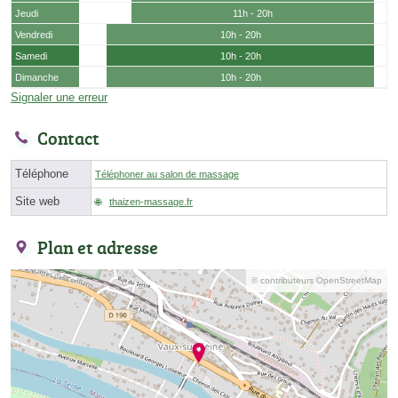
Jeudi
11h - 20h
Vendredi
10h - 20h
Samedi
10h - 20h
Dimanche
10h - 20h
Signaler une erreur
Contact
Téléphone
Téléphoner au salon de massage
Site web
thaizen-massage.fr
Plan et adresse
© contributeurs OpenStreetMap