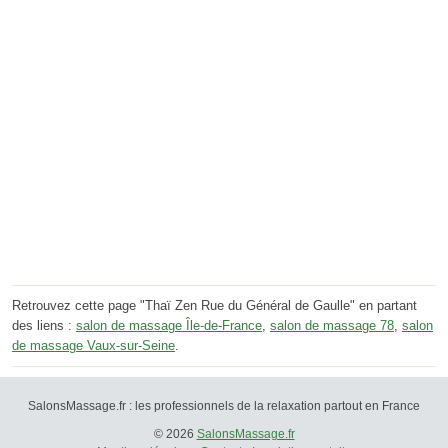
Retrouvez cette page "Thaï Zen Rue du Général de Gaulle" en partant
des liens :
salon de massage Île-de-France
,
salon de massage 78
,
salon
de massage Vaux-sur-Seine
.
SalonsMassage.fr : les professionnels de la relaxation partout en France
© 2026
SalonsMassage.fr