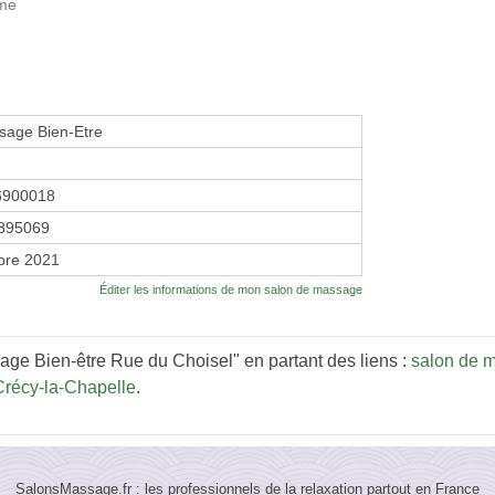
rme
sage Bien-Etre
6900018
895069
bre 2021
Éditer les informations de mon salon de massage
age Bien-être Rue du Choisel" en partant des liens :
salon de 
récy-la-Chapelle
.
SalonsMassage.fr : les professionnels de la relaxation partout en France