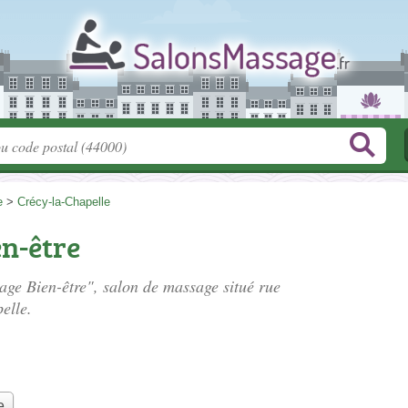
e
>
Crécy-la-Chapelle
en-être
sage Bien-être", salon de massage situé
rue
elle.
e