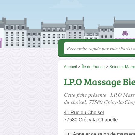
Accueil
>
Île-de-France
>
Seine-et-Marn
I.P.O Massage Bi
Cette fiche présente "I.P.O Mas
du choisel
, 77580 Crécy-la-Chap
41 Rue du Choisel
77580 Crécy-la-Chapelle
📞 Appeler ce salon de massag