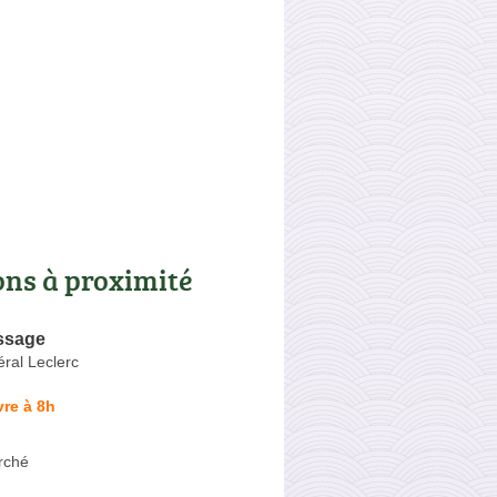
ons à proximité
ssage
ral Leclerc
re à 8h
rché