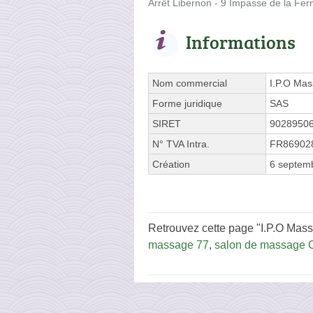
Arrêt Libernon - 9 Impasse de la Fe
Informations
Nom commercial
I.P.O Mas
Forme juridique
SAS
SIRET
9028950
N° TVA Intra.
FR86902
Création
6 septem
Retrouvez cette page "I.P.O Mass
massage 77
,
salon de massage C