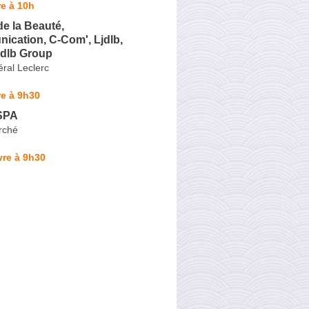
e à 10h
de la Beauté,
cation, C-Com', Ljdlb,
jdlb Group
ral Leclerc
e à 9h30
SPA
rché
vre à 9h30