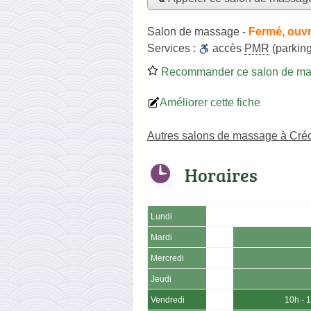
Salon de massage
-
Fermé, ouvr
Services :
accès
PMR
(parking
Recommander ce salon de m
Améliorer cette fiche
Autres salons de massage à Cré
Horaires
Lundi
Mardi
Mercredi
Jeudi
Vendredi
10h - 