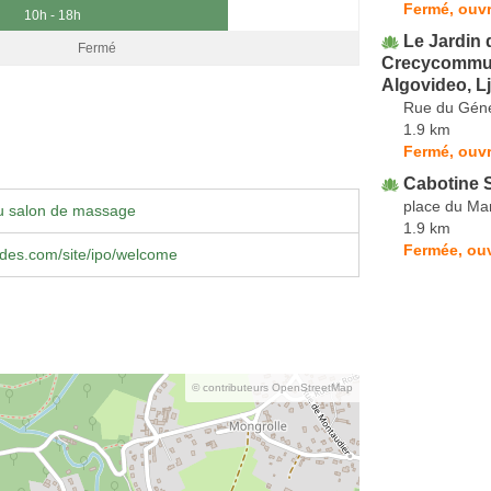
Fermé, ouvr
10h - 18h
Le Jardin 
Fermé
Crecycommuni
Algovideo, L
Rue du Géné
1.9 km
Fermé, ouvr
Cabotine 
place du Ma
u salon de massage
1.9 km
Fermée, ou
des.com/site/ipo/welcome
© contributeurs OpenStreetMap