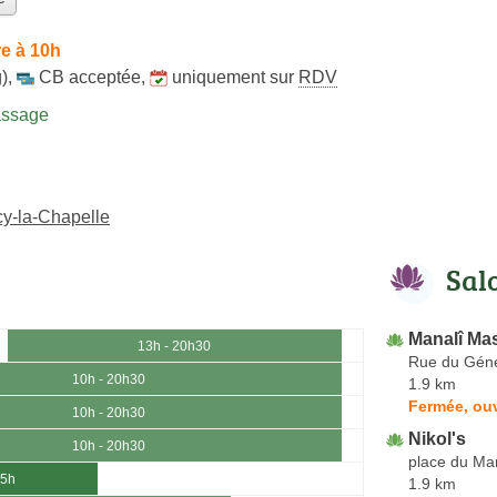
e à 10h
)
,
CB acceptée
,
uniquement sur
RDV
assage
cy-la-Chapelle
Sal
Manalî Ma
13h - 20h30
Rue du Géné
10h - 20h30
1.9 km
Fermée, ouv
10h - 20h30
Nikol's
10h - 20h30
place du Ma
15h
1.9 km