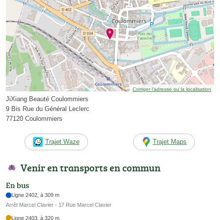
Corriger l’adresse ou la localisation
JiXiang Beauté Coulommiers
9 Bis Rue du Général Leclerc
77120 Coulommiers
Trajet Waze
Trajet Maps
Venir en transports en commun
En bus
Ligne 2402, à 309 m
Arrêt Marcel Clavier - 17 Rue Marcel Clavier
Ligne 2403, à 320 m