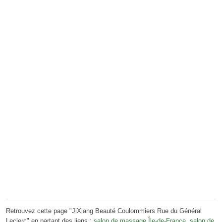
Retrouvez cette page "JiXiang Beauté Coulommiers Rue du Général
Leclerc" en partant des liens :
salon de massage Île-de-France
,
salon de