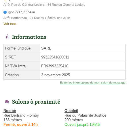
Arrêt Rue du Général Leclerc - 64 Rue du General Leclerc
Ligne 7717, à 154 m
Arrêt Berthereau - 21 Rue du Général de Gaulle
Voir tout
Informations
Forme juridique
SARL
SIRET
99322541600011
N° TVA Intra.
FR93993225416
Création
3 novembre 2025
Éditer les informations de mon salon de massage
Salons à proximité
Nocibé
O soleil
Rue Bertrand Flornoy
Rue du Palais de Justice
138 mètres
290 mètres
Fermé, ouvre à 14h
Ouvert jusqu'à 19h45