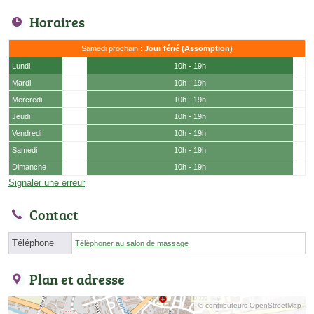
Horaires
Samedi prochain :
Jour férié (Assomption)
Lundi
10h - 19h
Mardi
10h - 19h
Mercredi
10h - 19h
Jeudi
10h - 19h
Vendredi
10h - 19h
Samedi
10h - 19h
Dimanche
10h - 19h
Signaler une erreur
Contact
Téléphone
Téléphoner au salon de massage
Plan et adresse
© contributeurs OpenStreetMap