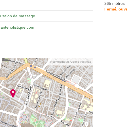
265 mètres
Fermé, ouvr
u salon de massage
santeholistique.com
© contributeurs OpenStreetMap