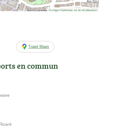
Corriger l’adresse ou la localisation
Trajet Maps
ports en commun
isine
Ricard