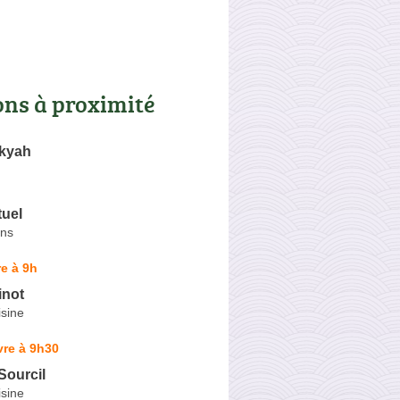
ons à proximité
ikyah
tuel
ins
e à 9h
inot
sine
vre à 9h30
 Sourcil
sine