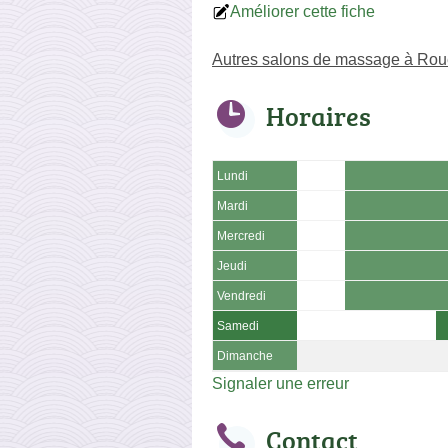
Améliorer cette fiche
Autres salons de massage à Ro
Horaires
Lundi
Mardi
Mercredi
Jeudi
Vendredi
Samedi
Dimanche
Signaler une erreur
Contact