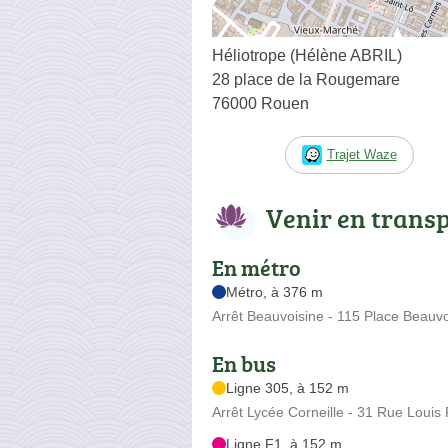
Héliotrope (Hélène ABRIL)
28 place de la Rougemare
76000 Rouen
Trajet Waze
Venir en trans
En métro
Métro, à 376 m
Arrêt Beauvoisine - 115 Place Beauvo
En bus
Ligne 305, à 152 m
Arrêt Lycée Corneille - 31 Rue Louis 
Ligne F1, à 152 m