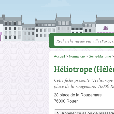
Accueil
>
Normandie
>
Seine-Maritime
Héliotrope (Hélè
Cette fiche présente "Héliotrop
place de la rougemare
, 76000 R
28 place de la Rougemare
76000 Rouen
📞 Appeler ce salon de massag