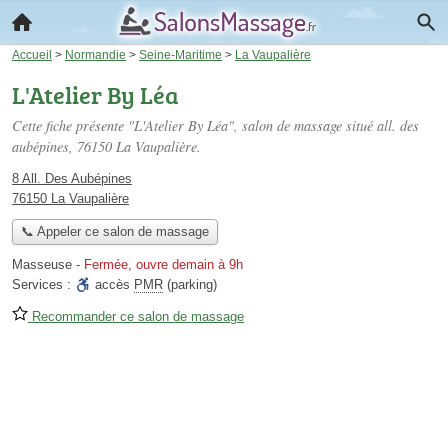
Accueil
>
Normandie
>
Seine-Maritime
>
La Vaupalière
L'Atelier By Léa
Cette fiche présente "L'Atelier By Léa", salon de massage situé
all. des
aubépines
, 76150 La Vaupalière.
8 All. Des Aubépines
76150 La Vaupalière
📞 Appeler ce salon de massage
Masseuse
-
Fermée, ouvre demain à 9h
Services :
accès
PMR
(parking)
Recommander ce salon de massage