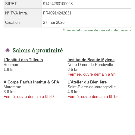
SIRET
91424263100028
N° TVA Intra.
FR40914242631
Création
27 mai 2026
Éditer les informations de mon salon de massage
Salons à proximité
L'Institut des Tilleuls
Institut de Beauté Mylene
Roumare
Notre-Dame-de-Bondeville
1.8 km
3.6 km
Fermée, ouvre demain à 9h
A Corps Parfait Institut & SPA
L'Atelier du Bien être
Maromme
Saint-Pierre-de-Varengeville
3.8 km
4.6 km
Fermé, ouvre demain à 9h30
Fermé, ouvre demain à 9h15