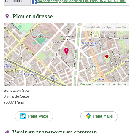
Facebook
facebook.com/pages/Sensation-Spa-Paris/1877543115821888
Plan et adresse
© contributeurs OpenStreetMap
Corriger l’adresse ou la localisation
Sensation Spa
8 villa de Saxe
75007 Paris
Trajet Waze
Trajet Maps
Venir en transports en commun