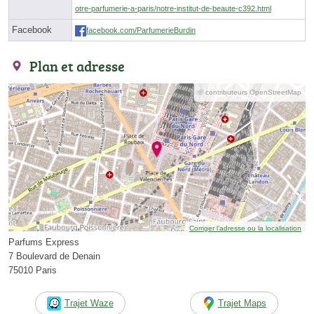
otre-parfumerie-a-paris/notre-institut-de-beaute-c392.html
Facebook
facebook.com/ParfumerieBurdin
Plan et adresse
© contributeurs OpenStreetMap
Corriger l’adresse ou la localisation
Parfums Express
7 Boulevard de Denain
75010 Paris
Trajet Waze
Trajet Maps