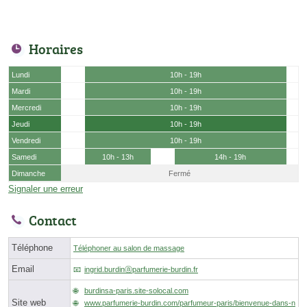
Horaires
Lundi
10h - 19h
Mardi
10h - 19h
Mercredi
10h - 19h
Jeudi
10h - 19h
Vendredi
10h - 19h
Samedi
10h - 13h
14h - 19h
Dimanche
Fermé
Signaler une erreur
Contact
Téléphone
Téléphoner au salon de massage
Email
ingrid.burdinⓐparfumerie-burdin.fr
burdinsa-paris.site-solocal.com
Site web
www.parfumerie-burdin.com/parfumeur-paris/bienvenue-dans-n