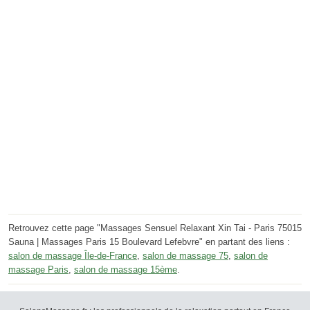
Retrouvez cette page "Massages Sensuel Relaxant Xin Tai - Paris 75015
Sauna | Massages Paris 15 Boulevard Lefebvre" en partant des liens :
salon de massage Île-de-France
,
salon de massage 75
,
salon de
massage Paris
,
salon de massage 15ème
.