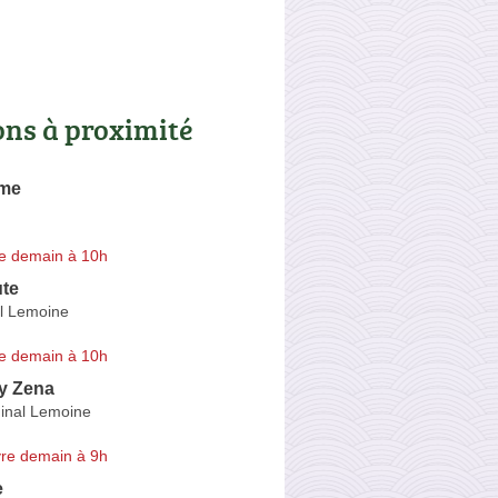
ons à proximité
ime
e demain à 10h
te
l Lemoine
e demain à 10h
y Zena
inal Lemoine
re demain à 9h
e