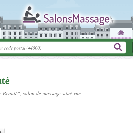
uté
de Beauté", salon de massage situé
rue
e