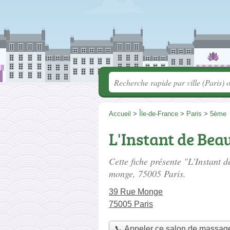
Accueil
>
Île-de-France
>
Paris
>
5ème
L'Instant de Bea
Cette fiche présente "L'Instant 
monge
, 75005 Paris.
39 Rue Monge
75005 Paris
📞 Appeler ce salon de massag