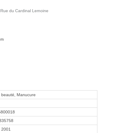
3 Rue du Cardinal Lemoine
 m
de beauté, Manucure
5800018
335758
r 2001