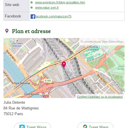
www.espritzen.fr/blog-actualites.htm
Site web
www.natur-zen.fr
Facebook
facebook.com/naturzen75
Plan et adresse
© contributeurs OpenStreetMap
Corriger l’adresse ou la localisation
Julia Detente
84 Rue de Wattignies
75012 Paris
Trajet Waze
Trajet Maps