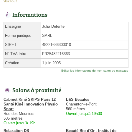
Voir tout
Informations
Enseigne
Julia Detente
Forme juridique
SARL
SIRET
48221636300010
N° TVA Intra.
FR25482216363
Création
1 juin 2005
Éditer les informations de mon salon de massage
Salons à proximité
Cabinet Kiné SKIPS Paris 12
L&S Beautes
Santé Kiné Innovation Physio
Charenton-le-Pont
Sport
560 mètres
Rue des Meuniers
Ouvert jusqu'à 19h30
505 mètres
Ouvert jusqu'à 19h
Relaxation DS
Beauté Bio d'Or - Institut de