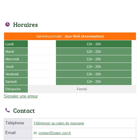
Horaires
Samedi prochain :
Jour férié (Assomption)
Lundi
12h - 20h
Mardi
12h - 20h
Mercredi
12h - 20h
Jeudi
12h - 20h
Vendredi
12h - 20h
Samedi
12h - 20h
Dimanche
Fermé
Signaler une erreur
Contact
Téléphone
Téléphoner au salon de massage
Email
contactⓐnatur-zen.fr