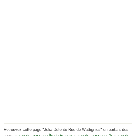
Retrouvez cette page "Julia Detente Rue de Wattignies" en partant des
liens :
salon de massage Île-de-France
,
salon de massage 75
,
salon de