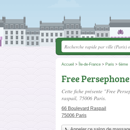
Accueil
>
Île-de-France
>
Paris
>
6ème
Free Persephone
Cette fiche présente "Free Pers
raspail
, 75006 Paris.
66 Boulevard Raspail
75006 Paris
📞 Appeler ce salon de massag