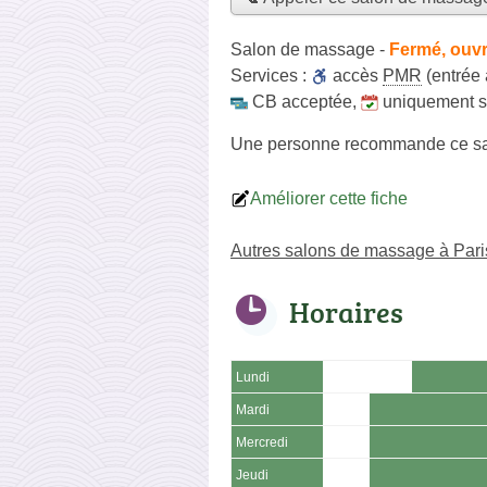
Salon de massage
-
Fermé, ouvr
Services :
accès
PMR
(entrée 
CB acceptée
,
uniquement 
Une personne
recommande
ce s
Améliorer cette fiche
Autres salons de massage à Par
Horaires
Lundi
Mardi
Mercredi
Jeudi