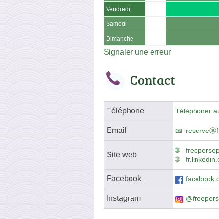
Vendredi
Samedi
Dimanche
Signaler une erreur
Contact
Téléphone
Téléphoner a
Email
reserveⓐf
freeperse
Site web
fr.linkedi
Facebook
facebook.
Instagram
@freeper