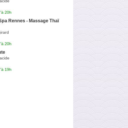
acide
'à 20h
Spa Rennes - Massage Thaï
irard
'à 20h
ute
acide
'à 19h