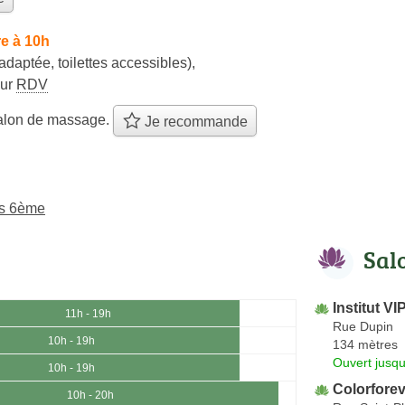
e à 10h
adaptée, toilettes accessibles)
,
sur
RDV
alon de massage.
Je recommande
is 6ème
Sal
Institut VI
11h - 19h
Rue Dupin
10h - 19h
134 mètres
Ouvert jusqu
10h - 19h
Colorforev
10h - 20h