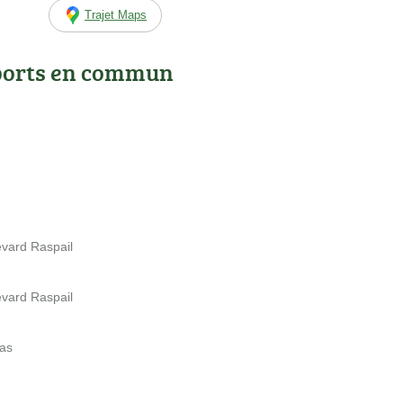
Trajet Maps
ports en commun
evard Raspail
evard Raspail
sas