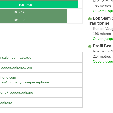
Rue Saint-Pl
10h - 20h
185 mètres
Ouvert jusqu
10h - 19h
Lok Siam 
10h - 19h
Traditionnel
Rue de Vaug
196 mètres
Ouvert jusqu
Profil Bea
Rue Saint-Pl
214 mètres
u salon de massage
Ouvert jusqu
reepersephone.com
phone.com
n.com/company/free-persephone
com/Freepersephone
sephone