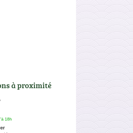
ons à proximité
P
'à 18h
er