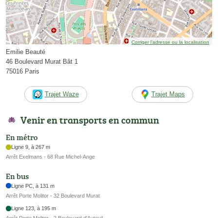
Corriger l’adresse ou la localisation
Emilie Beauté
46 Boulevard Murat Bât 1
75016 Paris
Trajet Waze
Trajet Maps
Venir en transports en commun
En métro
Ligne 9, à 267 m
Arrêt Exelmans - 68 Rue Michel-Ange
En bus
Ligne PC, à 131 m
Arrêt Porte Molitor - 32 Boulevard Murat
Ligne 123, à 195 m