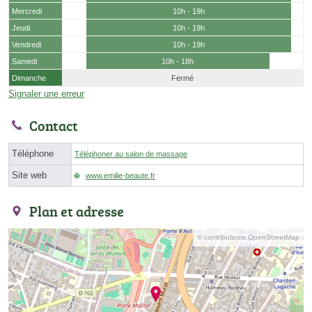
Mercredi
10h - 19h
Jeudi
10h - 19h
Vendredi
10h - 19h
Samedi
10h - 18h
Dimanche
Fermé
Signaler une erreur
Contact
Téléphone
Téléphoner au salon de massage
Site web
www.emilie-beaute.fr
Plan et adresse
© contributeurs OpenStreetMap