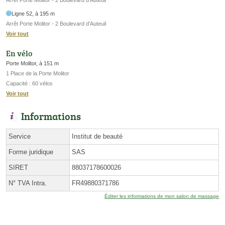
Arrêt Porte Molitor - 2 Boulevard d'Auteuil
Ligne 52, à 195 m
Arrêt Porte Molitor - 2 Boulevard d'Auteuil
Voir tout
En vélo
Porte Molitor, à 151 m
1 Place de la Porte Molitor
Capacité : 60 vélos
Voir tout
Informations
Service
Institut de beauté
Forme juridique
SAS
SIRET
88037178600026
N° TVA Intra.
FR49880371786
Éditer les informations de mon salon de massage