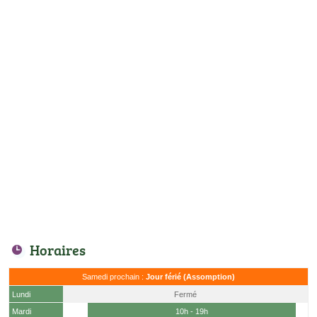
Horaires
Samedi prochain :
Jour férié (Assomption)
Lundi
Fermé
Mardi
10h - 19h