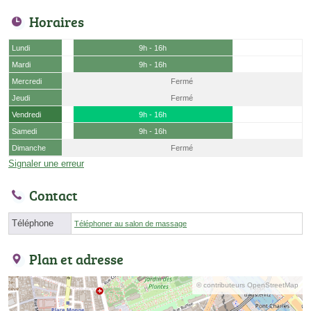
Horaires
Lundi
9h - 16h
Mardi
9h - 16h
Mercredi
Fermé
Jeudi
Fermé
Vendredi
9h - 16h
Samedi
9h - 16h
Dimanche
Fermé
Signaler une erreur
Contact
Téléphone
Téléphoner au salon de massage
Plan et adresse
© contributeurs OpenStreetMap