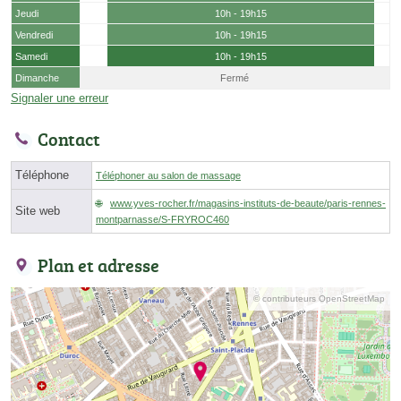
Jeudi
10h - 19h15
Vendredi
10h - 19h15
Samedi
10h - 19h15
Dimanche
Fermé
Signaler une erreur
Contact
Téléphone
Téléphoner au salon de massage
www.yves-rocher.fr/magasins-instituts-de-beaute/paris-rennes-
Site web
montparnasse/S-FRYROC460
Plan et adresse
© contributeurs OpenStreetMap