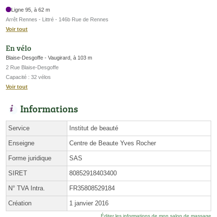
Ligne 95, à 62 m
Arrêt Rennes - Littré - 146b Rue de Rennes
Voir tout
En vélo
Blaise-Desgoffe - Vaugirard, à 103 m
2 Rue Blaise-Desgoffe
Capacité : 32 vélos
Voir tout
Informations
Service
Institut de beauté
Enseigne
Centre de Beaute Yves Rocher
Forme juridique
SAS
SIRET
80852918403400
N° TVA Intra.
FR35808529184
Création
1 janvier 2016
Éditer les informations de mon salon de massage