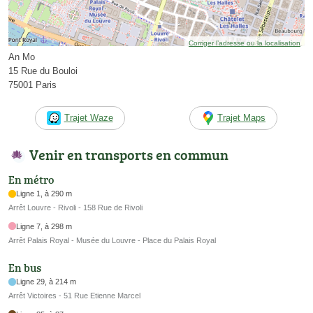
Corriger l’adresse ou la localisation
An Mo
15 Rue du Bouloi
75001 Paris
Trajet Waze
Trajet Maps
Venir en transports en commun
En métro
Ligne 1, à 290 m
Arrêt Louvre - Rivoli - 158 Rue de Rivoli
Ligne 7, à 298 m
Arrêt Palais Royal - Musée du Louvre - Place du Palais Royal
En bus
Ligne 29, à 214 m
Arrêt Victoires - 51 Rue Etienne Marcel